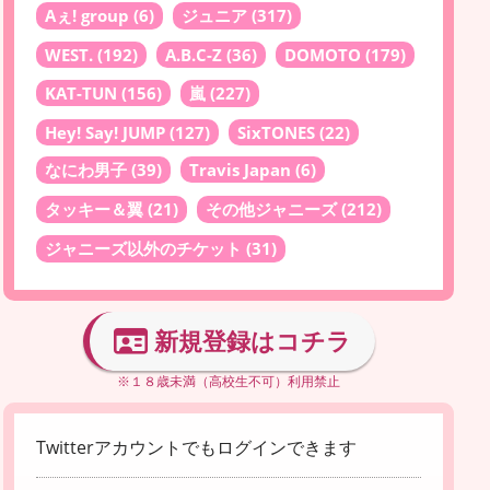
Aぇ! group
(6)
ジュニア
(317)
WEST.
(192)
A.B.C-Z
(36)
DOMOTO
(179)
KAT-TUN
(156)
嵐
(227)
Hey! Say! JUMP
(127)
SixTONES
(22)
なにわ男子
(39)
Travis Japan
(6)
タッキー＆翼
(21)
その他ジャニーズ
(212)
ジャニーズ以外のチケット
(31)
新規登録はコチラ
※１８歳未満（高校生不可）利用禁止
Twitterアカウントでもログインできます