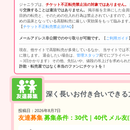
ジャニラブは、
チケット不正転売禁止法の対象ではありません。
り交換することは違法ではありません。
掲示板を主体にした会員
目的の転売と、そのための仕入れ行為は禁止されていますので、
めの温床となっている高額転売に厳しい実効策をもって臨みます
【
チケット不正転売禁止法FAQ
】
メールアドレス非公開でのやり取りが可能です。
【
ご利用ガイド
現在、他サイトで高額転売が多発しているなか、 当サイトでは
に致します。 退会したい場合は、
管理スタッフ
宛てにプライベー
～3日かかります） その他、先払いや、値段の吊上げを求められ
詐欺・転売屋ではなく本当のファンにチケットを！
深く長いお付き合いできる
投稿日：2026年8月7日
友達募集
募集条件：30代 | 40代 メル友(l