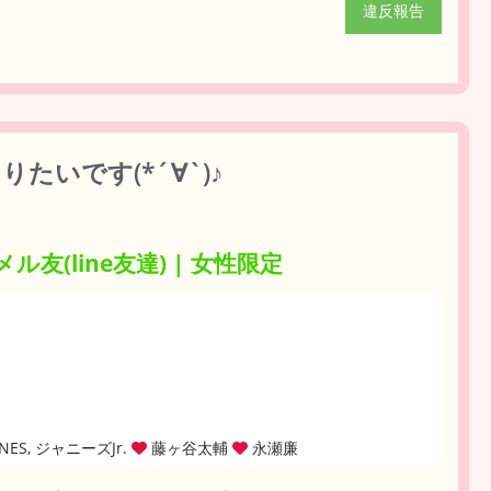
違反報告
たいです(*´∀`)♪
 メル友(line友達) | 女性限定
ixTONES, ジャニーズJr.
藤ヶ谷太輔
永瀬廉