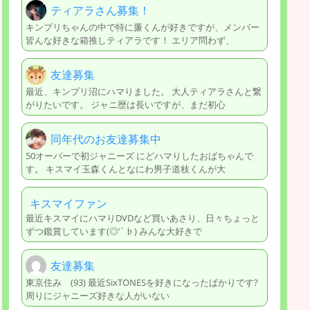
ティアラさん募集！
キンプリちゃんの中で特に廉くんが好きですが、メンバー
皆んな好きな箱推しティアラです！ エリア問わず、
友達募集
最近、キンプリ沼にハマりました。 大人ティアラさんと繋
がりたいです。 ジャニ歴は長いですが、まだ初心
同年代のお友達募集中
50オーバーで初ジャニーズ にどハマりしたおばちゃんで
す。 キスマイ玉森くんとなにわ男子道枝くんが大
キスマイファン
最近キスマイにハマりDVDなど買いあさり、日々ちょっと
ずつ鑑賞しています(◎’`♭) みんな大好きで
友達募集
東京住み (93) 最近SixTONESを好きになったばかりです?
周りにジャニーズ好きな人がいない