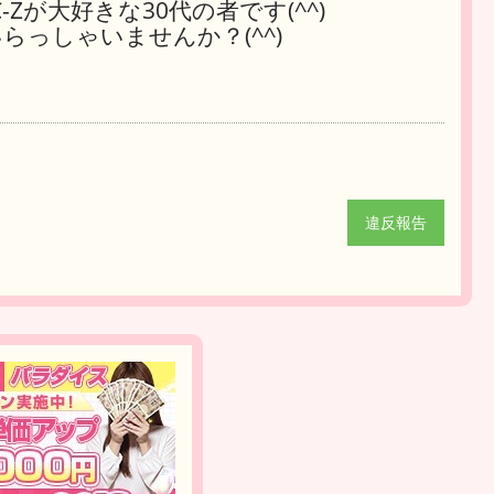
C-Zが大好きな30代の者です(^^)
っしゃいませんか？(^^)
違反報告