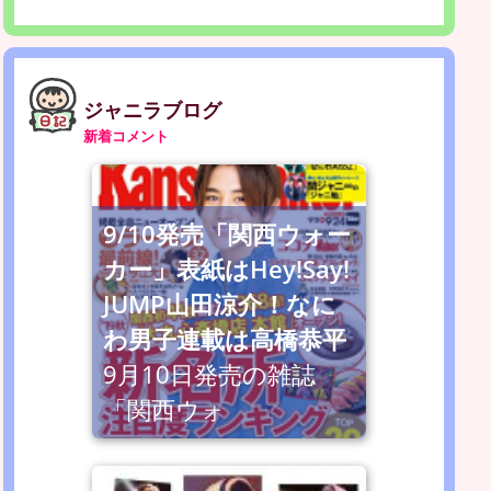
ジャニラブログ
新着コメント
9/10発売「関西ウォー
カー」表紙はHey!Say!
JUMP山田涼介！なに
わ男子連載は高橋恭平
9月10日発売の雑誌
「関西ウォ