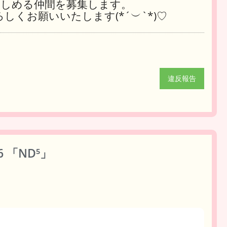
楽しめる仲間を募集します。
くお願いいたします(*´︶`*)♡
違反報告
6 「ND⁵」