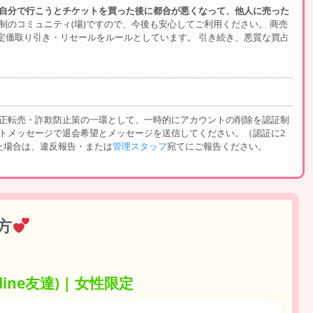
自分で行こうとチケットを買った後に都合が悪くなって、他人に売った
制のコミュニティ(場)ですので、今後も安心してご利用ください。 商売
定価取り引き・リセールをルールとしています。 引き続き、悪質な買占
。
】
不正転売・詐欺防止策の一環として、一時的にアカウントの削除を認証制
トメッセージで退会希望とメッセージを送信してください。（認証に2
た場合は、違反報告・または
管理スタッフ
宛てにご報告ください。
方
ine友達) | 女性限定